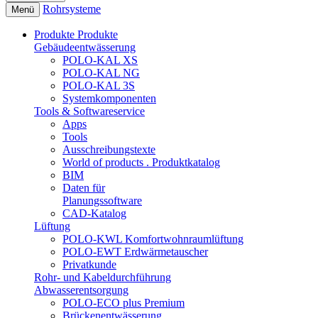
Rohrsysteme
Menü
Produkte
Produkte
Gebäudeentwässerung
POLO-KAL XS
POLO-KAL NG
POLO-KAL 3S
Systemkomponenten
Tools & Softwareservice
Apps
Tools
Ausschreibungstexte
World of products . Produktkatalog
BIM
Daten für
Planungssoftware
CAD-Katalog
Lüftung
POLO-KWL Komfortwohnraumlüftung
POLO-EWT Erdwärmetauscher
Privatkunde
Rohr- und Kabeldurchführung
Abwasserentsorgung
POLO-ECO plus Premium
Brückenentwässerung