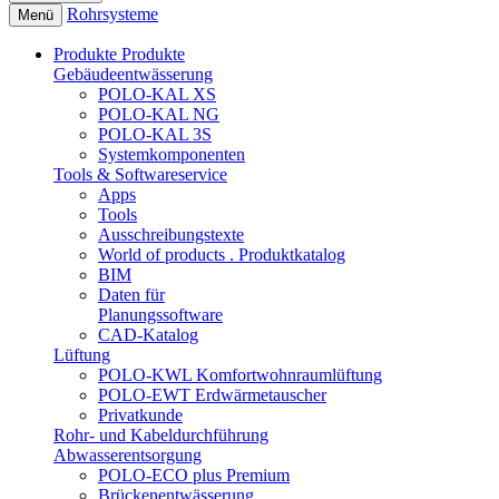
Rohrsysteme
Menü
Produkte
Produkte
Gebäudeentwässerung
POLO-KAL XS
POLO-KAL NG
POLO-KAL 3S
Systemkomponenten
Tools & Softwareservice
Apps
Tools
Ausschreibungstexte
World of products . Produktkatalog
BIM
Daten für
Planungssoftware
CAD-Katalog
Lüftung
POLO-KWL Komfortwohnraumlüftung
POLO-EWT Erdwärmetauscher
Privatkunde
Rohr- und Kabeldurchführung
Abwasserentsorgung
POLO-ECO plus Premium
Brückenentwässerung