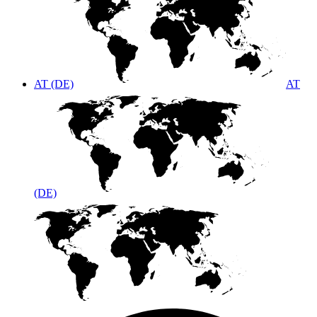
AT (DE)
AT
(DE)