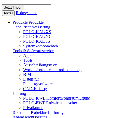
Rohrsysteme
Menü
Produkte
Produkte
Gebäudeentwässerung
POLO-KAL XS
POLO-KAL NG
POLO-KAL 3S
Systemkomponenten
Tools & Softwareservice
Apps
Tools
Ausschreibungstexte
World of products . Produktkatalog
BIM
Daten für
Planungssoftware
CAD-Katalog
Lüftung
POLO-KWL Komfortwohnraumlüftung
POLO-EWT Erdwärmetauscher
Privatkunde
Rohr- und Kabeldurchführung
Abwasserentsorgung