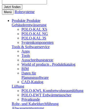
Rohrsysteme
Menü
Produkte
Produkte
Gebäudeentwässerung
POLO-KAL XS
POLO-KAL NG
POLO-KAL 3S
Systemkomponenten
Tools & Softwareservice
Apps
Tools
Ausschreibungstexte
World of products . Produktkatalog
BIM
Daten für
Planungssoftware
CAD-Katalog
Lüftung
POLO-KWL Komfortwohnraumlüftung
POLO-EWT Erdwärmetauscher
Privatkunde
Rohr- und Kabeldurchführung
Abwasserentsorgung