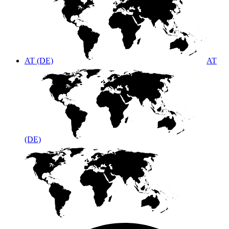
AT (DE)
AT
(DE)