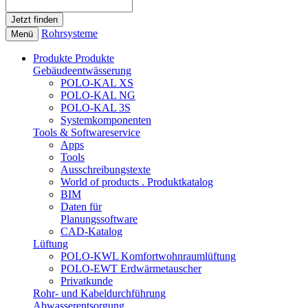
Rohrsysteme
Menü
Produkte
Produkte
Gebäudeentwässerung
POLO-KAL XS
POLO-KAL NG
POLO-KAL 3S
Systemkomponenten
Tools & Softwareservice
Apps
Tools
Ausschreibungstexte
World of products . Produktkatalog
BIM
Daten für
Planungssoftware
CAD-Katalog
Lüftung
POLO-KWL Komfortwohnraumlüftung
POLO-EWT Erdwärmetauscher
Privatkunde
Rohr- und Kabeldurchführung
Abwasserentsorgung