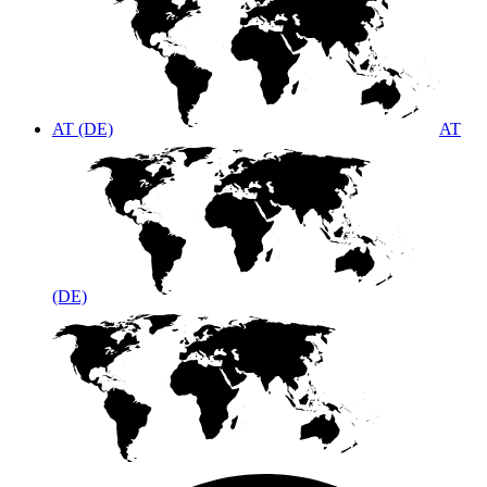
AT (DE)
AT
(DE)