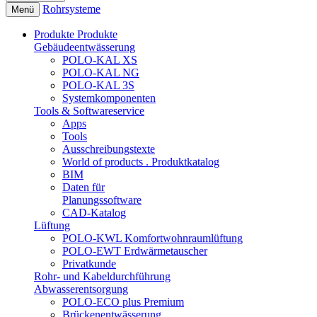
Rohrsysteme
Menü
Produkte
Produkte
Gebäudeentwässerung
POLO-KAL XS
POLO-KAL NG
POLO-KAL 3S
Systemkomponenten
Tools & Softwareservice
Apps
Tools
Ausschreibungstexte
World of products . Produktkatalog
BIM
Daten für
Planungssoftware
CAD-Katalog
Lüftung
POLO-KWL Komfortwohnraumlüftung
POLO-EWT Erdwärmetauscher
Privatkunde
Rohr- und Kabeldurchführung
Abwasserentsorgung
POLO-ECO plus Premium
Brückenentwässerung