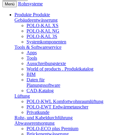
Rohrsysteme
Menü
Produkte
Produkte
Gebäudeentwässerung
POLO-KAL XS
POLO-KAL NG
POLO-KAL 3S
Systemkomponenten
Tools & Softwareservice
Apps
Tools
Ausschreibungstexte
World of products . Produktkatalog
BIM
Daten für
Planungssoftware
CAD-Katalog
Lüftung
POLO-KWL Komfortwohnraumlüftung
POLO-EWT Erdwärmetauscher
Privatkunde
Rohr- und Kabeldurchführung
Abwasserentsorgung
POLO-ECO plus Premium
Brückenentwässerung