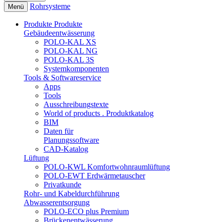
Rohrsysteme
Menü
Produkte
Produkte
Gebäudeentwässerung
POLO-KAL XS
POLO-KAL NG
POLO-KAL 3S
Systemkomponenten
Tools & Softwareservice
Apps
Tools
Ausschreibungstexte
World of products . Produktkatalog
BIM
Daten für
Planungssoftware
CAD-Katalog
Lüftung
POLO-KWL Komfortwohnraumlüftung
POLO-EWT Erdwärmetauscher
Privatkunde
Rohr- und Kabeldurchführung
Abwasserentsorgung
POLO-ECO plus Premium
Brückenentwässerung