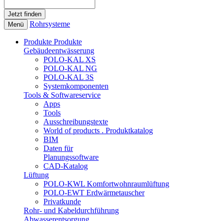
Rohrsysteme
Menü
Produkte
Produkte
Gebäudeentwässerung
POLO-KAL XS
POLO-KAL NG
POLO-KAL 3S
Systemkomponenten
Tools & Softwareservice
Apps
Tools
Ausschreibungstexte
World of products . Produktkatalog
BIM
Daten für
Planungssoftware
CAD-Katalog
Lüftung
POLO-KWL Komfortwohnraumlüftung
POLO-EWT Erdwärmetauscher
Privatkunde
Rohr- und Kabeldurchführung
Abwasserentsorgung