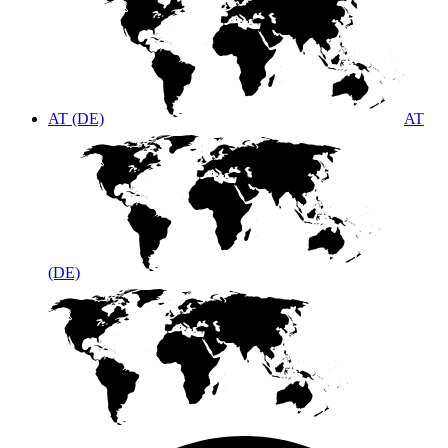
AT (DE)
AT
(DE)