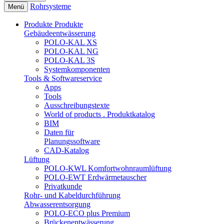
Rohrsysteme
Menü
Produkte
Produkte
Gebäudeentwässerung
POLO-KAL XS
POLO-KAL NG
POLO-KAL 3S
Systemkomponenten
Tools & Softwareservice
Apps
Tools
Ausschreibungstexte
World of products . Produktkatalog
BIM
Daten für
Planungssoftware
CAD-Katalog
Lüftung
POLO-KWL Komfortwohnraumlüftung
POLO-EWT Erdwärmetauscher
Privatkunde
Rohr- und Kabeldurchführung
Abwasserentsorgung
POLO-ECO plus Premium
Brückenentwässerung