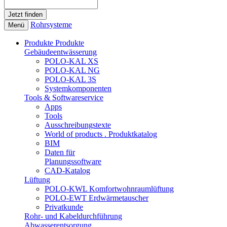
Rohrsysteme
Menü
Produkte
Produkte
Gebäudeentwässerung
POLO-KAL XS
POLO-KAL NG
POLO-KAL 3S
Systemkomponenten
Tools & Softwareservice
Apps
Tools
Ausschreibungstexte
World of products . Produktkatalog
BIM
Daten für
Planungssoftware
CAD-Katalog
Lüftung
POLO-KWL Komfortwohnraumlüftung
POLO-EWT Erdwärmetauscher
Privatkunde
Rohr- und Kabeldurchführung
Abwasserentsorgung