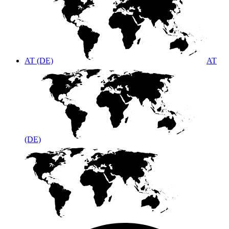
AT (DE)
AT
(DE)