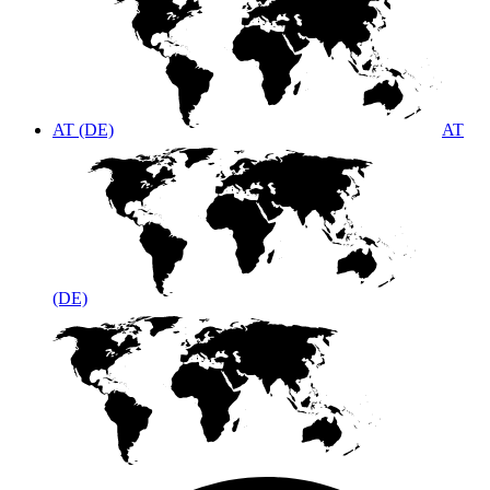
AT (DE)
AT
(DE)