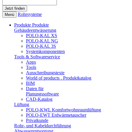
Rohrsysteme
Menü
Produkte
Produkte
Gebäudeentwässerung
POLO-KAL XS
POLO-KAL NG
POLO-KAL 3S
Systemkomponenten
Tools & Softwareservice
Apps
Tools
Ausschreibungstexte
World of products . Produktkatalog
BIM
Daten für
Planungssoftware
CAD-Katalog
Lüftung
POLO-KWL Komfortwohnraumlüftung
POLO-EWT Erdwärmetauscher
Privatkunde
Rohr- und Kabeldurchführung
Abwasserentsorgung