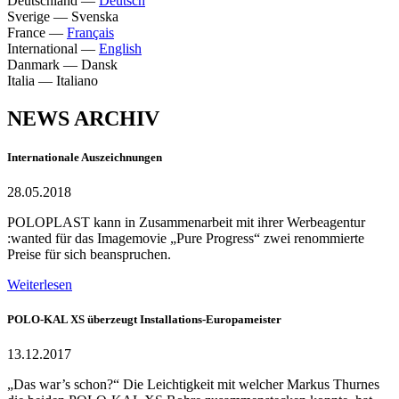
Deutschland
—
Deutsch
Sverige
—
Svenska
France
—
Français
International
—
English
Danmark
—
Dansk
Italia
—
Italiano
NEWS ARCHIV
Internationale Auszeichnungen
28.05.2018
POLOPLAST kann in Zusammenarbeit mit ihrer Werbeagentur
:wanted für das Imagemovie „Pure Progress“ zwei renommierte
Preise für sich beanspruchen.
Weiterlesen
POLO-KAL XS überzeugt Installations-Europameister
13.12.2017
„Das war’s schon?“ Die Leichtigkeit mit welcher Markus Thurnes