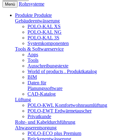
Rohrsysteme
Menü
Produkte
Produkte
Gebäudeentwässerung
POLO-KAL XS
POLO-KAL NG
POLO-KAL 3S
Systemkomponenten
Tools & Softwareservice
Apps
Tools
Ausschreibungstexte
World of products . Produktkatalog
BIM
Daten für
Planungssoftware
CAD-Katalog
Lüftung
POLO-KWL Komfortwohnraumlüftung
POLO-EWT Erdwärmetauscher
Privatkunde
Rohr- und Kabeldurchführung
Abwasserentsorgung
POLO-ECO plus Premium
Brückenentwässerung