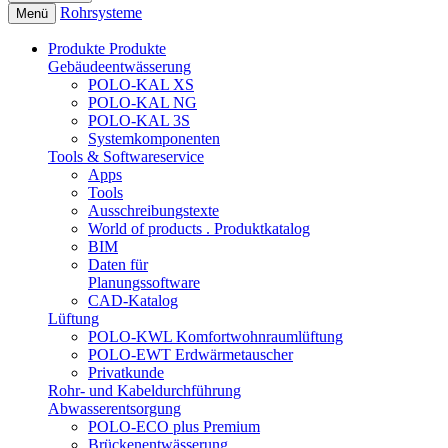
Rohrsysteme
Menü
Produkte
Produkte
Gebäudeentwässerung
POLO-KAL XS
POLO-KAL NG
POLO-KAL 3S
Systemkomponenten
Tools & Softwareservice
Apps
Tools
Ausschreibungstexte
World of products . Produktkatalog
BIM
Daten für
Planungssoftware
CAD-Katalog
Lüftung
POLO-KWL Komfortwohnraumlüftung
POLO-EWT Erdwärmetauscher
Privatkunde
Rohr- und Kabeldurchführung
Abwasserentsorgung
POLO-ECO plus Premium
Brückenentwässerung