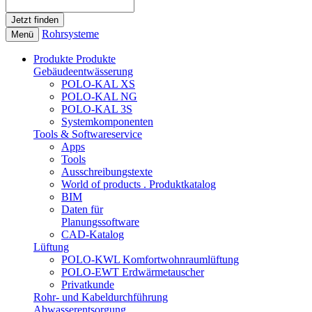
Rohrsysteme
Menü
Produkte
Produkte
Gebäudeentwässerung
POLO-KAL XS
POLO-KAL NG
POLO-KAL 3S
Systemkomponenten
Tools & Softwareservice
Apps
Tools
Ausschreibungstexte
World of products . Produktkatalog
BIM
Daten für
Planungssoftware
CAD-Katalog
Lüftung
POLO-KWL Komfortwohnraumlüftung
POLO-EWT Erdwärmetauscher
Privatkunde
Rohr- und Kabeldurchführung
Abwasserentsorgung