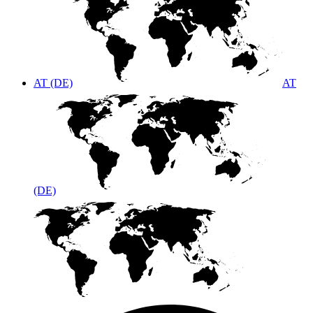
AT (DE)
AT
(DE)