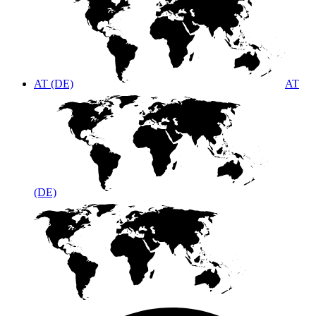
AT (DE)
AT
(DE)