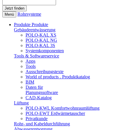
Rohrsysteme
Menü
Produkte
Produkte
Gebäudeentwässerung
POLO-KAL XS
POLO-KAL NG
POLO-KAL 3S
Systemkomponenten
Tools & Softwareservice
Apps
Tools
Ausschreibungstexte
World of products . Produktkatalog
BIM
Daten für
Planungssoftware
CAD-Katalog
Lüftung
POLO-KWL Komfortwohnraumlüftung
POLO-EWT Erdwärmetauscher
Privatkunde
Rohr- und Kabeldurchführung
Abwasserentsorgung