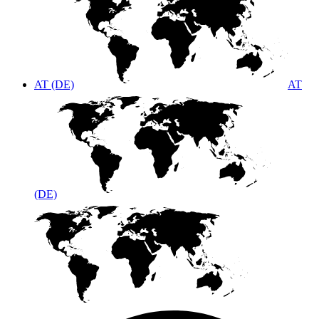
AT (DE)
AT
(DE)