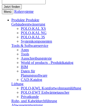
Rohrsysteme
Menü
Produkte
Produkte
Gebäudeentwässerung
POLO-KAL XS
POLO-KAL NG
POLO-KAL 3S
Systemkomponenten
Tools & Softwareservice
Apps
Tools
Ausschreibungstexte
World of products . Produktkatalog
BIM
Daten für
Planungssoftware
CAD-Katalog
Lüftung
POLO-KWL Komfortwohnraumlüftung
POLO-EWT Erdwärmetauscher
Privatkunde
Rohr- und Kabeldurchführung
Abwasserentsorgung