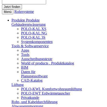
Rohrsysteme
Menü
Produkte
Produkte
Gebäudeentwässerung
POLO-KAL XS
POLO-KAL NG
POLO-KAL 3S
Systemkomponenten
Tools & Softwareservice
Apps
Tools
Ausschreibungstexte
World of products . Produktkatalog
BIM
Daten für
Planungssoftware
CAD-Katalog
Lüftung
POLO-KWL Komfortwohnraumlüftung
POLO-EWT Erdwärmetauscher
Privatkunde
Rohr- und Kabeldurchführung
Abwasserentsorgung