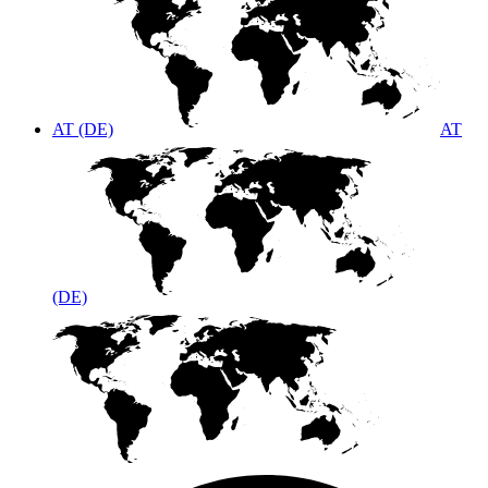
AT (DE)
AT
(DE)