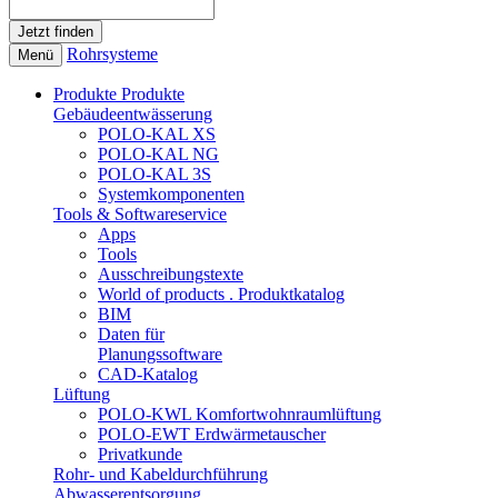
Rohrsysteme
Menü
Produkte
Produkte
Gebäudeentwässerung
POLO-KAL XS
POLO-KAL NG
POLO-KAL 3S
Systemkomponenten
Tools & Softwareservice
Apps
Tools
Ausschreibungstexte
World of products . Produktkatalog
BIM
Daten für
Planungssoftware
CAD-Katalog
Lüftung
POLO-KWL Komfortwohnraumlüftung
POLO-EWT Erdwärmetauscher
Privatkunde
Rohr- und Kabeldurchführung
Abwasserentsorgung