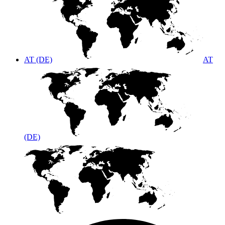
AT (DE)
AT
(DE)