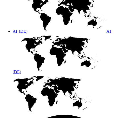
AT (DE)
AT
(DE)