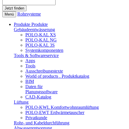
Rohrsysteme
Menü
Produkte
Produkte
Gebäudeentwässerung
POLO-KAL XS
POLO-KAL NG
POLO-KAL 3S
Systemkomponenten
Tools & Softwareservice
Apps
Tools
Ausschreibungstexte
World of products . Produktkatalog
BIM
Daten für
Planungssoftware
CAD-Katalog
Lüftung
POLO-KWL Komfortwohnraumlüftung
POLO-EWT Erdwärmetauscher
Privatkunde
Rohr- und Kabeldurchführung
Abwasserentsorgung