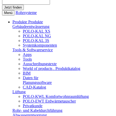
Rohrsysteme
Menü
Produkte
Produkte
Gebäudeentwässerung
POLO-KAL XS
POLO-KAL NG
POLO-KAL 3S
Systemkomponenten
Tools & Softwareservice
Apps
Tools
Ausschreibungstexte
World of products . Produktkatalog
BIM
Daten für
Planungssoftware
CAD-Katalog
Lüftung
POLO-KWL Komfortwohnraumlüftung
POLO-EWT Erdwärmetauscher
Privatkunde
Rohr- und Kabeldurchführung
Abwasserentsorgung