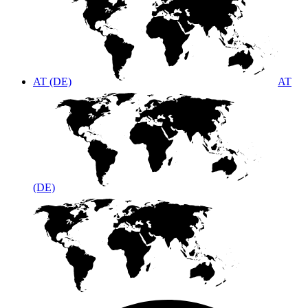
AT (DE)
AT
(DE)