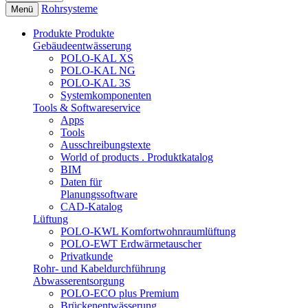
Rohrsysteme
Menü
Produkte
Produkte
Gebäudeentwässerung
POLO-KAL XS
POLO-KAL NG
POLO-KAL 3S
Systemkomponenten
Tools & Softwareservice
Apps
Tools
Ausschreibungstexte
World of products . Produktkatalog
BIM
Daten für
Planungssoftware
CAD-Katalog
Lüftung
POLO-KWL Komfortwohnraumlüftung
POLO-EWT Erdwärmetauscher
Privatkunde
Rohr- und Kabeldurchführung
Abwasserentsorgung
POLO-ECO plus Premium
Brückenentwässerung