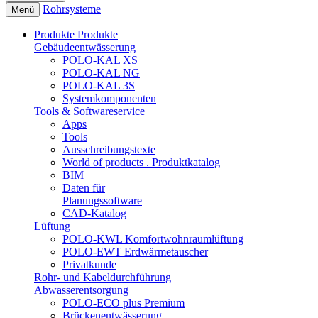
Rohrsysteme
Menü
Produkte
Produkte
Gebäudeentwässerung
POLO-KAL XS
POLO-KAL NG
POLO-KAL 3S
Systemkomponenten
Tools & Softwareservice
Apps
Tools
Ausschreibungstexte
World of products . Produktkatalog
BIM
Daten für
Planungssoftware
CAD-Katalog
Lüftung
POLO-KWL Komfortwohnraumlüftung
POLO-EWT Erdwärmetauscher
Privatkunde
Rohr- und Kabeldurchführung
Abwasserentsorgung
POLO-ECO plus Premium
Brückenentwässerung