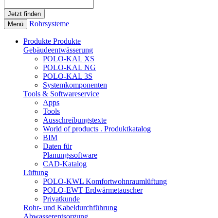
Rohrsysteme
Menü
Produkte
Produkte
Gebäudeentwässerung
POLO-KAL XS
POLO-KAL NG
POLO-KAL 3S
Systemkomponenten
Tools & Softwareservice
Apps
Tools
Ausschreibungstexte
World of products . Produktkatalog
BIM
Daten für
Planungssoftware
CAD-Katalog
Lüftung
POLO-KWL Komfortwohnraumlüftung
POLO-EWT Erdwärmetauscher
Privatkunde
Rohr- und Kabeldurchführung
Abwasserentsorgung