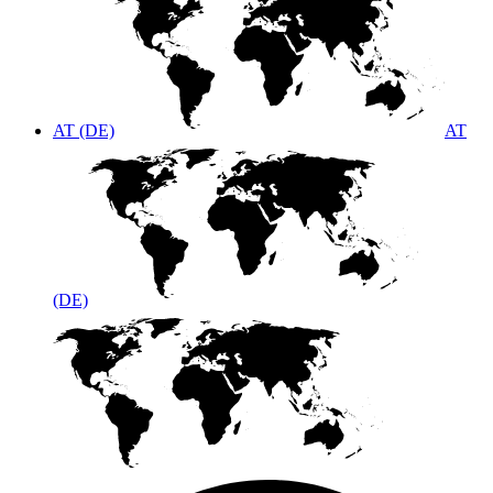
AT (DE)
AT
(DE)