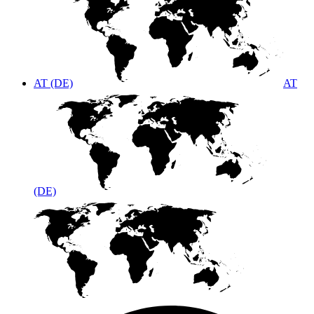
AT (DE)
AT
(DE)