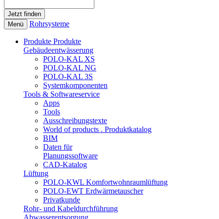
Rohrsysteme
Menü
Produkte
Produkte
Gebäudeentwässerung
POLO-KAL XS
POLO-KAL NG
POLO-KAL 3S
Systemkomponenten
Tools & Softwareservice
Apps
Tools
Ausschreibungstexte
World of products . Produktkatalog
BIM
Daten für
Planungssoftware
CAD-Katalog
Lüftung
POLO-KWL Komfortwohnraumlüftung
POLO-EWT Erdwärmetauscher
Privatkunde
Rohr- und Kabeldurchführung
Abwasserentsorgung