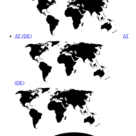
AT (DE)
AT
(DE)