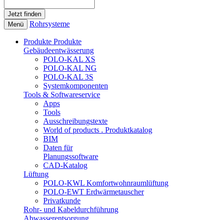
Rohrsysteme
Menü
Produkte
Produkte
Gebäudeentwässerung
POLO-KAL XS
POLO-KAL NG
POLO-KAL 3S
Systemkomponenten
Tools & Softwareservice
Apps
Tools
Ausschreibungstexte
World of products . Produktkatalog
BIM
Daten für
Planungssoftware
CAD-Katalog
Lüftung
POLO-KWL Komfortwohnraumlüftung
POLO-EWT Erdwärmetauscher
Privatkunde
Rohr- und Kabeldurchführung
Abwasserentsorgung