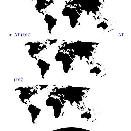
AT (DE)
AT
(DE)