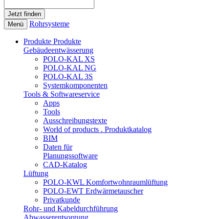
Rohrsysteme
Menü
Produkte
Produkte
Gebäudeentwässerung
POLO-KAL XS
POLO-KAL NG
POLO-KAL 3S
Systemkomponenten
Tools & Softwareservice
Apps
Tools
Ausschreibungstexte
World of products . Produktkatalog
BIM
Daten für
Planungssoftware
CAD-Katalog
Lüftung
POLO-KWL Komfortwohnraumlüftung
POLO-EWT Erdwärmetauscher
Privatkunde
Rohr- und Kabeldurchführung
Abwasserentsorgung