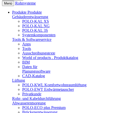
Rohrsysteme
Menü
Produkte
Produkte
Gebäudeentwässerung
POLO-KAL XS
POLO-KAL NG
POLO-KAL 3S
Systemkomponenten
Tools & Softwareservice
Apps
Tools
Ausschreibungstexte
World of products . Produktkatalog
BIM
Daten für
Planungssoftware
CAD-Katalog
Lüftung
POLO-KWL Komfortwohnraumlüftung
POLO-EWT Erdwärmetauscher
Privatkunde
Rohr- und Kabeldurchführung
Abwasserentsorgung
POLO-ECO plus Premium
Brückenentwässerung