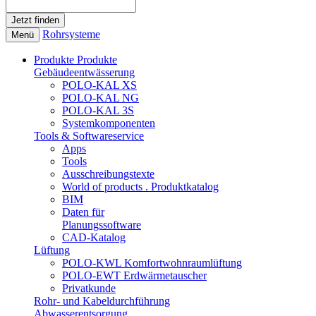
Rohrsysteme
Menü
Produkte
Produkte
Gebäudeentwässerung
POLO-KAL XS
POLO-KAL NG
POLO-KAL 3S
Systemkomponenten
Tools & Softwareservice
Apps
Tools
Ausschreibungstexte
World of products . Produktkatalog
BIM
Daten für
Planungssoftware
CAD-Katalog
Lüftung
POLO-KWL Komfortwohnraumlüftung
POLO-EWT Erdwärmetauscher
Privatkunde
Rohr- und Kabeldurchführung
Abwasserentsorgung