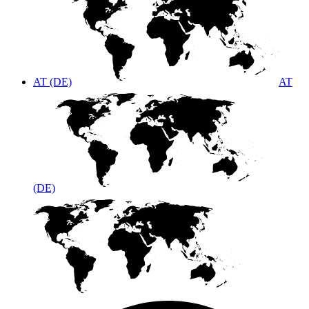
AT (DE)
AT
(DE)