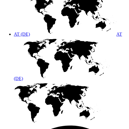
AT (DE)
AT
(DE)