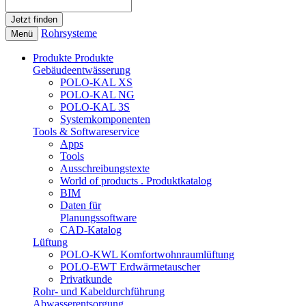
Rohrsysteme
Menü
Produkte
Produkte
Gebäudeentwässerung
POLO-KAL XS
POLO-KAL NG
POLO-KAL 3S
Systemkomponenten
Tools & Softwareservice
Apps
Tools
Ausschreibungstexte
World of products . Produktkatalog
BIM
Daten für
Planungssoftware
CAD-Katalog
Lüftung
POLO-KWL Komfortwohnraumlüftung
POLO-EWT Erdwärmetauscher
Privatkunde
Rohr- und Kabeldurchführung
Abwasserentsorgung