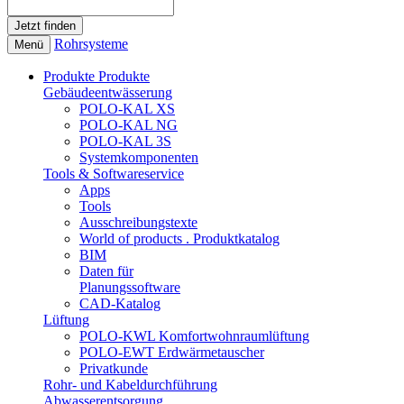
Rohrsysteme
Menü
Produkte
Produkte
Gebäudeentwässerung
POLO-KAL XS
POLO-KAL NG
POLO-KAL 3S
Systemkomponenten
Tools & Softwareservice
Apps
Tools
Ausschreibungstexte
World of products . Produktkatalog
BIM
Daten für
Planungssoftware
CAD-Katalog
Lüftung
POLO-KWL Komfortwohnraumlüftung
POLO-EWT Erdwärmetauscher
Privatkunde
Rohr- und Kabeldurchführung
Abwasserentsorgung