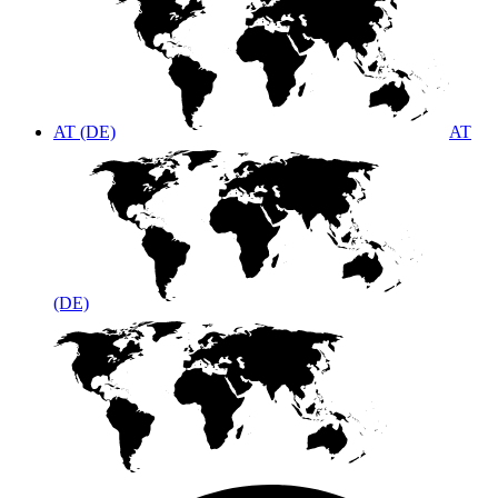
AT (DE)
AT
(DE)