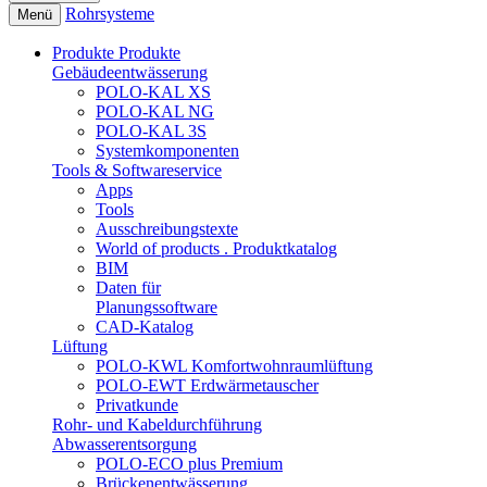
Rohrsysteme
Menü
Produkte
Produkte
Gebäudeentwässerung
POLO-KAL XS
POLO-KAL NG
POLO-KAL 3S
Systemkomponenten
Tools & Softwareservice
Apps
Tools
Ausschreibungstexte
World of products . Produktkatalog
BIM
Daten für
Planungssoftware
CAD-Katalog
Lüftung
POLO-KWL Komfortwohnraumlüftung
POLO-EWT Erdwärmetauscher
Privatkunde
Rohr- und Kabeldurchführung
Abwasserentsorgung
POLO-ECO plus Premium
Brückenentwässerung