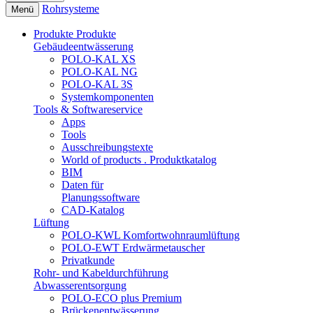
Rohrsysteme
Menü
Produkte
Produkte
Gebäudeentwässerung
POLO-KAL XS
POLO-KAL NG
POLO-KAL 3S
Systemkomponenten
Tools & Softwareservice
Apps
Tools
Ausschreibungstexte
World of products . Produktkatalog
BIM
Daten für
Planungssoftware
CAD-Katalog
Lüftung
POLO-KWL Komfortwohnraumlüftung
POLO-EWT Erdwärmetauscher
Privatkunde
Rohr- und Kabeldurchführung
Abwasserentsorgung
POLO-ECO plus Premium
Brückenentwässerung