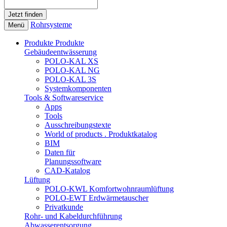
Rohrsysteme
Menü
Produkte
Produkte
Gebäudeentwässerung
POLO-KAL XS
POLO-KAL NG
POLO-KAL 3S
Systemkomponenten
Tools & Softwareservice
Apps
Tools
Ausschreibungstexte
World of products . Produktkatalog
BIM
Daten für
Planungssoftware
CAD-Katalog
Lüftung
POLO-KWL Komfortwohnraumlüftung
POLO-EWT Erdwärmetauscher
Privatkunde
Rohr- und Kabeldurchführung
Abwasserentsorgung