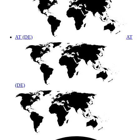
AT (DE)
AT
(DE)