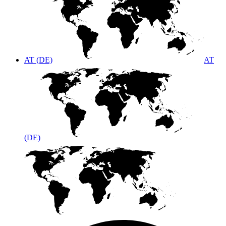
AT (DE)
AT
(DE)