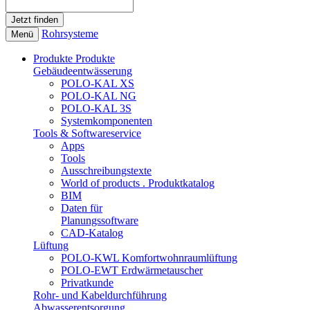
Rohrsysteme
Menü
Produkte
Produkte
Gebäudeentwässerung
POLO-KAL XS
POLO-KAL NG
POLO-KAL 3S
Systemkomponenten
Tools & Softwareservice
Apps
Tools
Ausschreibungstexte
World of products . Produktkatalog
BIM
Daten für
Planungssoftware
CAD-Katalog
Lüftung
POLO-KWL Komfortwohnraumlüftung
POLO-EWT Erdwärmetauscher
Privatkunde
Rohr- und Kabeldurchführung
Abwasserentsorgung