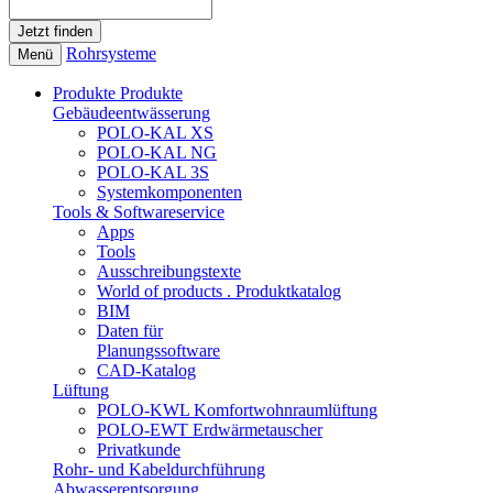
Rohrsysteme
Menü
Produkte
Produkte
Gebäudeentwässerung
POLO-KAL XS
POLO-KAL NG
POLO-KAL 3S
Systemkomponenten
Tools & Softwareservice
Apps
Tools
Ausschreibungstexte
World of products . Produktkatalog
BIM
Daten für
Planungssoftware
CAD-Katalog
Lüftung
POLO-KWL Komfortwohnraumlüftung
POLO-EWT Erdwärmetauscher
Privatkunde
Rohr- und Kabeldurchführung
Abwasserentsorgung