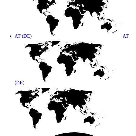
AT (DE)
AT
(DE)