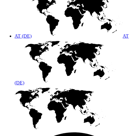
AT (DE)
AT
(DE)