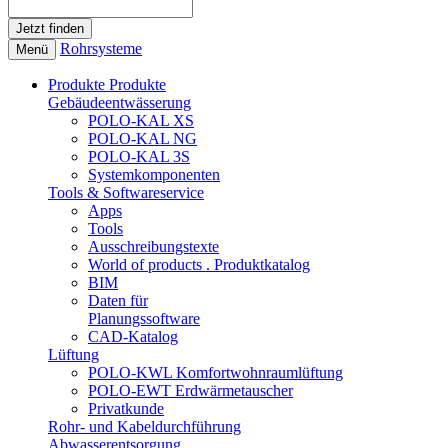
Rohrsysteme
Menü
Produkte
Produkte
Gebäudeentwässerung
POLO-KAL XS
POLO-KAL NG
POLO-KAL 3S
Systemkomponenten
Tools & Softwareservice
Apps
Tools
Ausschreibungstexte
World of products . Produktkatalog
BIM
Daten für
Planungssoftware
CAD-Katalog
Lüftung
POLO-KWL Komfortwohnraumlüftung
POLO-EWT Erdwärmetauscher
Privatkunde
Rohr- und Kabeldurchführung
Abwasserentsorgung