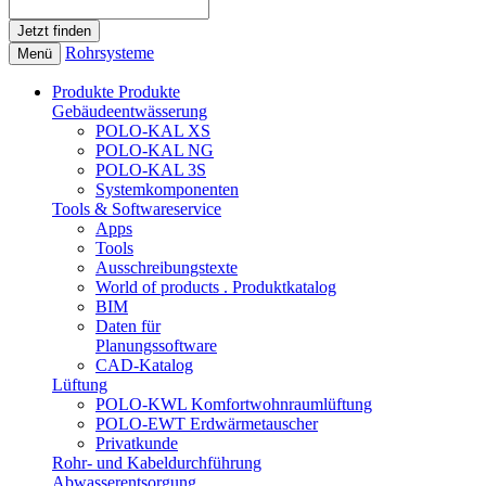
Rohrsysteme
Menü
Produkte
Produkte
Gebäudeentwässerung
POLO-KAL XS
POLO-KAL NG
POLO-KAL 3S
Systemkomponenten
Tools & Softwareservice
Apps
Tools
Ausschreibungstexte
World of products . Produktkatalog
BIM
Daten für
Planungssoftware
CAD-Katalog
Lüftung
POLO-KWL Komfortwohnraumlüftung
POLO-EWT Erdwärmetauscher
Privatkunde
Rohr- und Kabeldurchführung
Abwasserentsorgung