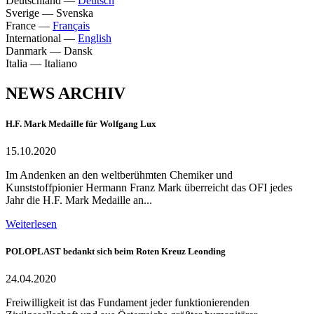
Deutschland
—
Deutsch
Sverige
—
Svenska
France
—
Français
International
—
English
Danmark
—
Dansk
Italia
—
Italiano
NEWS ARCHIV
H.F. Mark Medaille für Wolfgang Lux
15.10.2020
Im Andenken an den weltberühmten Chemiker und
Kunststoffpionier Hermann Franz Mark überreicht das OFI jedes
Jahr die H.F. Mark Medaille an...
Weiterlesen
POLOPLAST bedankt sich beim Roten Kreuz Leonding
24.04.2020
Freiwilligkeit ist das Fundament jeder funktionierenden