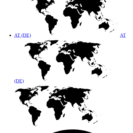
AT (DE)
AT
(DE)