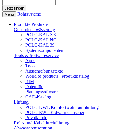
Rohrsysteme
Menü
Produkte
Produkte
Gebäudeentwässerung
POLO-KAL XS
POLO-KAL NG
POLO-KAL 3S
Systemkomponenten
Tools & Softwareservice
Apps
Tools
Ausschreibungstexte
World of products . Produktkatalog
BIM
Daten für
Planungssoftware
CAD-Katalog
Lüftung
POLO-KWL Komfortwohnraumlüftung
POLO-EWT Erdwärmetauscher
Privatkunde
Rohr- und Kabeldurchführung
Abwasserentsorgung