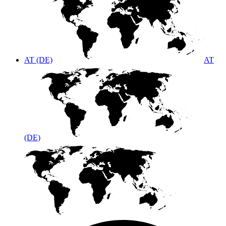
AT (DE)
AT
(DE)