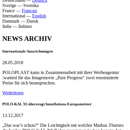
Deutschland
—
Deutsch
Sverige
—
Svenska
France
—
Français
International
—
English
Danmark
—
Dansk
Italia
—
Italiano
NEWS ARCHIV
Internationale Auszeichnungen
28.05.2018
POLOPLAST kann in Zusammenarbeit mit ihrer Werbeagentur
:wanted für das Imagemovie „Pure Progress“ zwei renommierte
Preise für sich beanspruchen.
Weiterlesen
POLO-KAL XS überzeugt Installations-Europameister
13.12.2017
„Das war’s schon?“ Die Leichtigkeit mit welcher Markus Thurnes