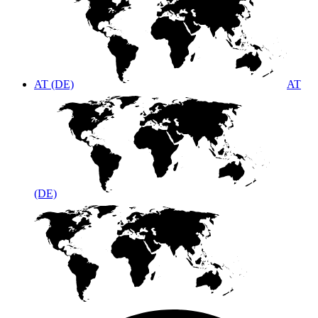
AT (DE)
AT
(DE)