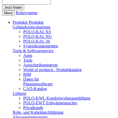
Rohrsysteme
Menü
Produkte
Produkte
Gebäudeentwässerung
POLO-KAL XS
POLO-KAL NG
POLO-KAL 3S
Systemkomponenten
Tools & Softwareservice
Apps
Tools
Ausschreibungstexte
World of products . Produktkatalog
BIM
Daten für
Planungssoftware
CAD-Katalog
Lüftung
POLO-KWL Komfortwohnraumlüftung
POLO-EWT Erdwärmetauscher
Privatkunde
Rohr- und Kabeldurchführung
Abwasserentsorgung