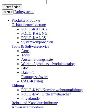
Rohrsysteme
Menü
Produkte
Produkte
Gebäudeentwässerung
POLO-KAL XS
POLO-KAL NG
POLO-KAL 3S
Systemkomponenten
Tools & Softwareservice
Apps
Tools
Ausschreibungstexte
World of products . Produktkatalog
BIM
Daten für
Planungssoftware
CAD-Katalog
Lüftung
POLO-KWL Komfortwohnraumlüftung
POLO-EWT Erdwärmetauscher
Privatkunde
Rohr- und Kabeldurchführung
Abwasserentsorgung