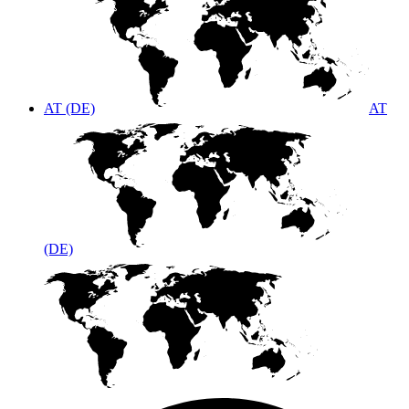
AT (DE)
AT
(DE)