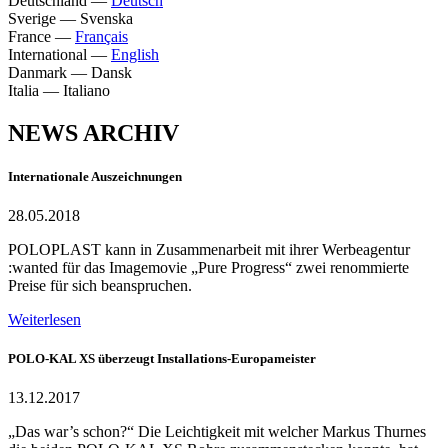
Deutschland
—
Deutsch
Sverige
—
Svenska
France
—
Français
International
—
English
Danmark
—
Dansk
Italia
—
Italiano
NEWS ARCHIV
Internationale Auszeichnungen
28.05.2018
POLOPLAST kann in Zusammenarbeit mit ihrer Werbeagentur
:wanted für das Imagemovie „Pure Progress“ zwei renommierte
Preise für sich beanspruchen.
Weiterlesen
POLO-KAL XS überzeugt Installations-Europameister
13.12.2017
„Das war’s schon?“ Die Leichtigkeit mit welcher Markus Thurnes