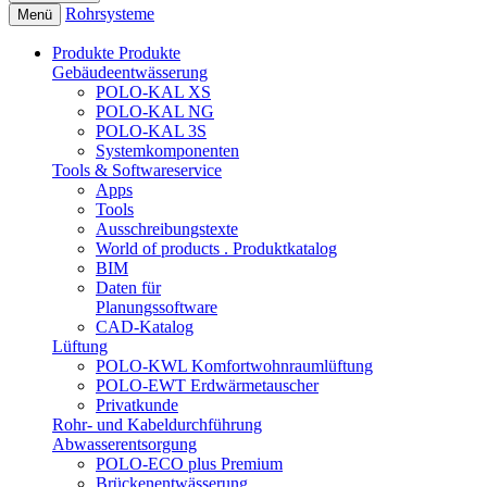
Rohrsysteme
Menü
Produkte
Produkte
Gebäudeentwässerung
POLO-KAL XS
POLO-KAL NG
POLO-KAL 3S
Systemkomponenten
Tools & Softwareservice
Apps
Tools
Ausschreibungstexte
World of products . Produktkatalog
BIM
Daten für
Planungssoftware
CAD-Katalog
Lüftung
POLO-KWL Komfortwohnraumlüftung
POLO-EWT Erdwärmetauscher
Privatkunde
Rohr- und Kabeldurchführung
Abwasserentsorgung
POLO-ECO plus Premium
Brückenentwässerung