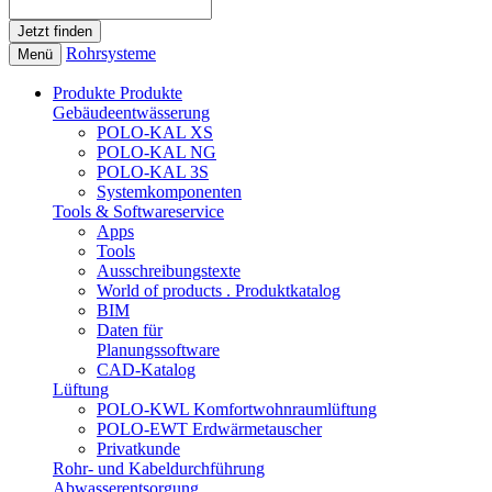
Rohrsysteme
Menü
Produkte
Produkte
Gebäudeentwässerung
POLO-KAL XS
POLO-KAL NG
POLO-KAL 3S
Systemkomponenten
Tools & Softwareservice
Apps
Tools
Ausschreibungstexte
World of products . Produktkatalog
BIM
Daten für
Planungssoftware
CAD-Katalog
Lüftung
POLO-KWL Komfortwohnraumlüftung
POLO-EWT Erdwärmetauscher
Privatkunde
Rohr- und Kabeldurchführung
Abwasserentsorgung