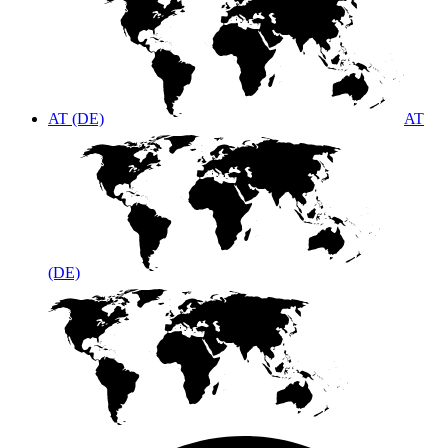
AT (DE)
AT
(DE)