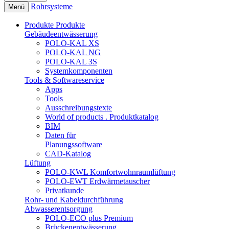
Rohrsysteme
Menü
Produkte
Produkte
Gebäudeentwässerung
POLO-KAL XS
POLO-KAL NG
POLO-KAL 3S
Systemkomponenten
Tools & Softwareservice
Apps
Tools
Ausschreibungstexte
World of products . Produktkatalog
BIM
Daten für
Planungssoftware
CAD-Katalog
Lüftung
POLO-KWL Komfortwohnraumlüftung
POLO-EWT Erdwärmetauscher
Privatkunde
Rohr- und Kabeldurchführung
Abwasserentsorgung
POLO-ECO plus Premium
Brückenentwässerung