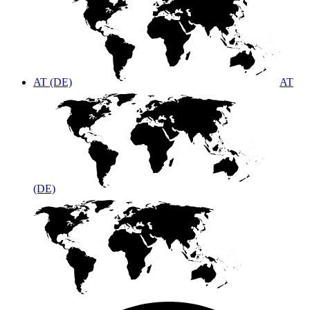
AT (DE)
AT
(DE)