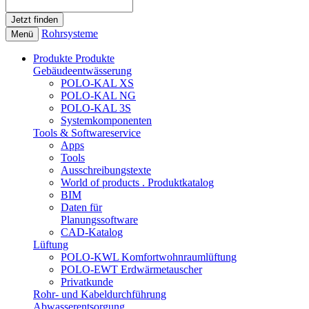
Rohrsysteme
Menü
Produkte
Produkte
Gebäudeentwässerung
POLO-KAL XS
POLO-KAL NG
POLO-KAL 3S
Systemkomponenten
Tools & Softwareservice
Apps
Tools
Ausschreibungstexte
World of products . Produktkatalog
BIM
Daten für
Planungssoftware
CAD-Katalog
Lüftung
POLO-KWL Komfortwohnraumlüftung
POLO-EWT Erdwärmetauscher
Privatkunde
Rohr- und Kabeldurchführung
Abwasserentsorgung