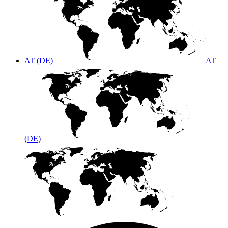
AT (DE)
AT
(DE)