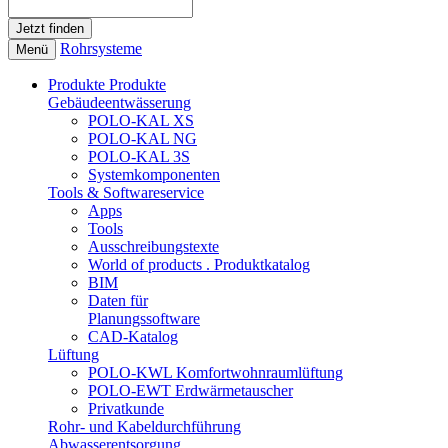
Rohrsysteme
Menü
Produkte
Produkte
Gebäudeentwässerung
POLO-KAL XS
POLO-KAL NG
POLO-KAL 3S
Systemkomponenten
Tools & Softwareservice
Apps
Tools
Ausschreibungstexte
World of products . Produktkatalog
BIM
Daten für
Planungssoftware
CAD-Katalog
Lüftung
POLO-KWL Komfortwohnraumlüftung
POLO-EWT Erdwärmetauscher
Privatkunde
Rohr- und Kabeldurchführung
Abwasserentsorgung