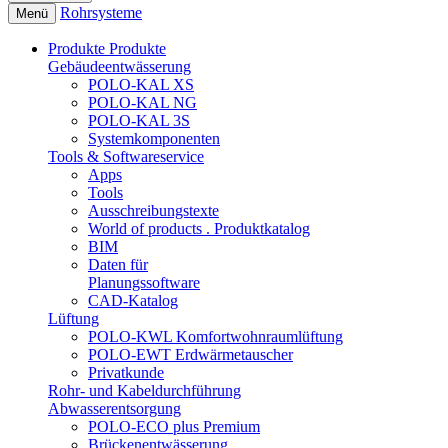
Rohrsysteme
Menü
Produkte
Produkte
Gebäudeentwässerung
POLO-KAL XS
POLO-KAL NG
POLO-KAL 3S
Systemkomponenten
Tools & Softwareservice
Apps
Tools
Ausschreibungstexte
World of products . Produktkatalog
BIM
Daten für
Planungssoftware
CAD-Katalog
Lüftung
POLO-KWL Komfortwohnraumlüftung
POLO-EWT Erdwärmetauscher
Privatkunde
Rohr- und Kabeldurchführung
Abwasserentsorgung
POLO-ECO plus Premium
Brückenentwässerung