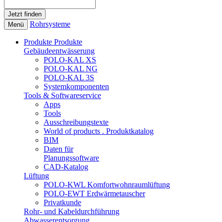
Rohrsysteme
Menü
Produkte
Produkte
Gebäudeentwässerung
POLO-KAL XS
POLO-KAL NG
POLO-KAL 3S
Systemkomponenten
Tools & Softwareservice
Apps
Tools
Ausschreibungstexte
World of products . Produktkatalog
BIM
Daten für
Planungssoftware
CAD-Katalog
Lüftung
POLO-KWL Komfortwohnraumlüftung
POLO-EWT Erdwärmetauscher
Privatkunde
Rohr- und Kabeldurchführung
Abwasserentsorgung