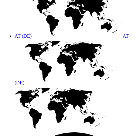
AT (DE)
AT
(DE)