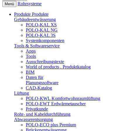
Rohrsysteme
Menü
Produkte
Produkte
Gebäudeentwässerung
POLO-KAL XS
POLO-KAL NG
POLO-KAL 3S
Systemkomponenten
Tools & Softwareservice
Apps
Tools
Ausschreibungstexte
World of products . Produktkatalog
BIM
Daten für
Planungssoftware
CAD-Katalog
Lüftung
POLO-KWL Komfortwohnraumlüftung
POLO-EWT Erdwärmetauscher
Privatkunde
Rohr- und Kabeldurchführung
Abwasserentsorgung
POLO-ECO plus Premium
Brückenentwässerung