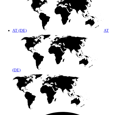
AT (DE)
AT
(DE)