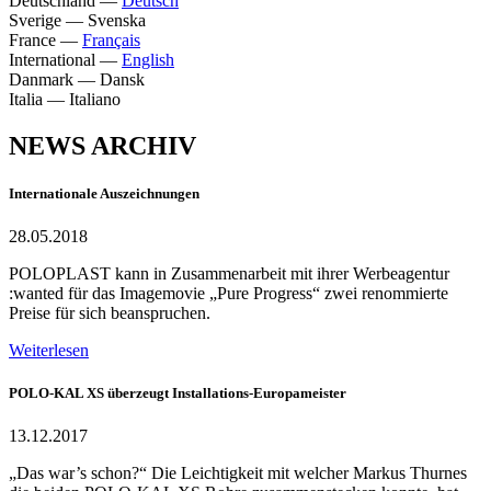
Deutschland
—
Deutsch
Sverige
—
Svenska
France
—
Français
International
—
English
Danmark
—
Dansk
Italia
—
Italiano
NEWS ARCHIV
Internationale Auszeichnungen
28.05.2018
POLOPLAST kann in Zusammenarbeit mit ihrer Werbeagentur
:wanted für das Imagemovie „Pure Progress“ zwei renommierte
Preise für sich beanspruchen.
Weiterlesen
POLO-KAL XS überzeugt Installations-Europameister
13.12.2017
„Das war’s schon?“ Die Leichtigkeit mit welcher Markus Thurnes