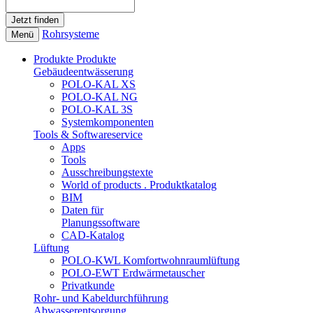
Rohrsysteme
Menü
Produkte
Produkte
Gebäudeentwässerung
POLO-KAL XS
POLO-KAL NG
POLO-KAL 3S
Systemkomponenten
Tools & Softwareservice
Apps
Tools
Ausschreibungstexte
World of products . Produktkatalog
BIM
Daten für
Planungssoftware
CAD-Katalog
Lüftung
POLO-KWL Komfortwohnraumlüftung
POLO-EWT Erdwärmetauscher
Privatkunde
Rohr- und Kabeldurchführung
Abwasserentsorgung